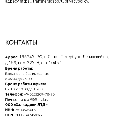
адресу https://transnerudspb.ru/privacypolicy.
КОНТАКТЫ
196247, РФ, г. Санкт-Петербург, Ленинский пр.,
Адрес:
д.153, пом. 327-Н, оф. 1045.1
Время работы:
Ежедневно без выходных
с 06:00 до 23:00
Время работы офиса:
Пн-Пт с 10:00 до 18:00
Телефон:
+7(812)209-78-98
Почта:
transar98@mail.ru
ООО «Халкидики ЛТД»
ИНН:
7810845418
ОГРН:
1117847459366